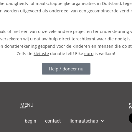
efdadigheids- of maatschappelijke organisaties in Duitsland, tegen 
n worden uitgevoerd als onderdeel van een gecombineerde zendi
taak, of met een van onze vele andere projecten ter ondersteuning
verzekeren wij u dat uw hulp direct terechtkomt waar die nodig is.
n donatierekening geopend voor de kinderen en mensen die op str
Zelfs de
kleinste
donatie telt! Elke
euro
is welkom!
Help / doneer nu
MENU
S
begin
contact
lidmaatschap