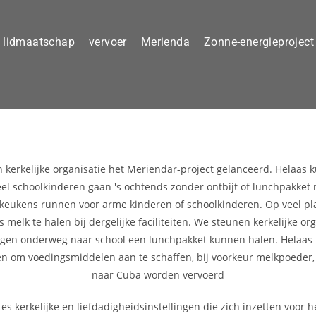
lidmaatschap
vervoer
Merienda
Zonne-energieproject
kerkelijke organisatie het Meriendar-project gelanceerd. Helaas
eel schoolkinderen gaan 's ochtends zonder ontbijt of lunchpakket 
arkeukens runnen voor arme kinderen of schoolkinderen. Op veel p
 melk te halen bij dergelijke faciliteiten. We steunen kerkelijke o
gen onderweg naar school een lunchpakket kunnen halen. Helaas is 
ven om voedingsmiddelen aan te schaffen, bij voorkeur melkpoeder,
naar Cuba worden vervoerd
 kerkelijke en liefdadigheidsinstellingen die zich inzetten voor 